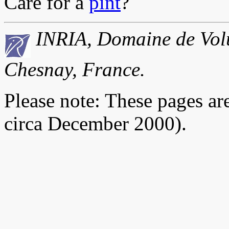
Care for a
pint
?
INRIA, Domaine de Volu
Chesnay, France.
Please note: These pages ar
circa December 2000).